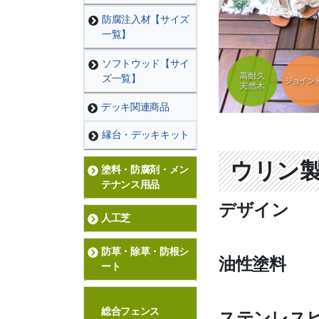
防腐注入材【サイズ
一覧】
ソフトウッド【サイ
ズ一覧】
デッキ関連商品
縁台・デッキキット
ウリン
塗料・防腐剤・メン
テナンス用品
デザイン
人工芝
防草・除草・防根シ
油性塗料
ート
総合フェンス
ステンレス