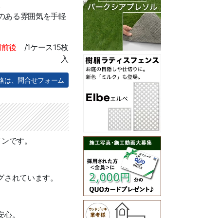
。
のある雰囲気を手軽
0円前後
/1ケース15枚
入
価格は、問合せフォーム
インです。
グされています。
安心。