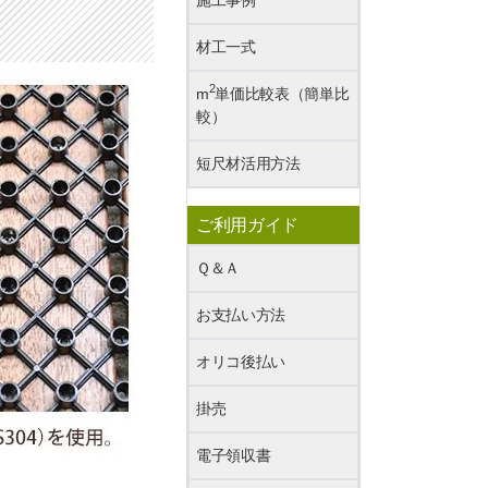
材工一式
2
m
単価比較表（簡単比
較）
短尺材活用方法
ご利用ガイド
Ｑ＆Ａ
お支払い方法
オリコ後払い
掛売
電子領収書