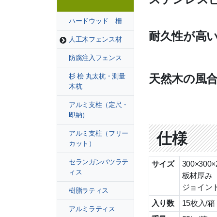
ハードウッド 柵
耐久性が高
人工木フェンス材
防腐注入フェンス
天然木の風
杉 桧 丸太杭・測量
木杭
アルミ支柱（定尺・
即納）
アルミ支柱（フリー
仕様
カット）
セランガンバツラテ
サイズ
300×300
ィス
板材厚み 
ジョイント
樹脂ラティス
入り数
15枚入/箱
アルミラティス