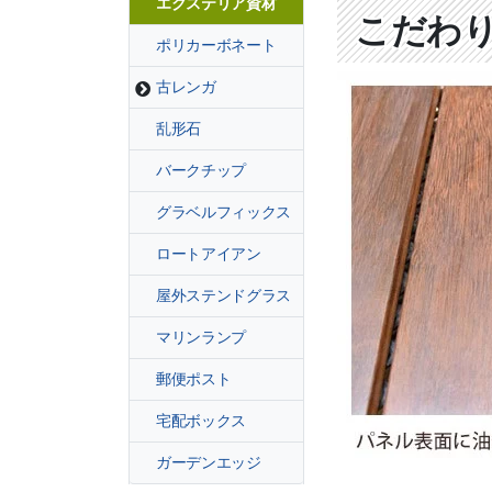
エクステリア資材
こだわ
ポリカーボネート
古レンガ
乱形石
バークチップ
グラベルフィックス
ロートアイアン
屋外ステンドグラス
マリンランプ
郵便ポスト
宅配ボックス
ガーデンエッジ