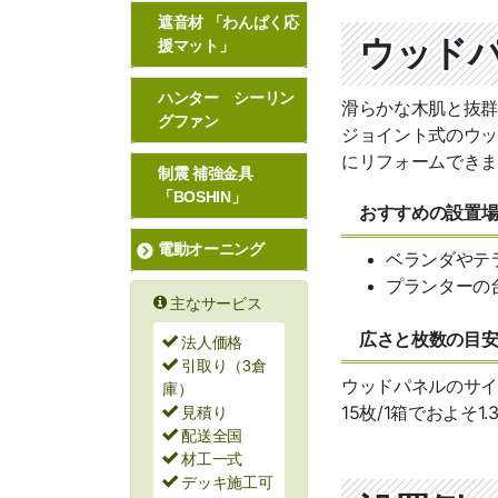
遮音材 「わんぱく応
ウッド
援マット」
ハンター シーリン
滑らかな木肌と抜群
グファン
ジョイント式のウッ
にリフォームできま
制震 補強金具
「BOSHIN」
おすすめの設置
電動オーニング
ベランダやテ
プランターの
主なサービス
広さと枚数の目
法人価格
引取り（3倉
ウッドパネルのサイズ
庫）
15枚/1箱でおよそ1
見積り
配送全国
材工一式
デッキ施工可