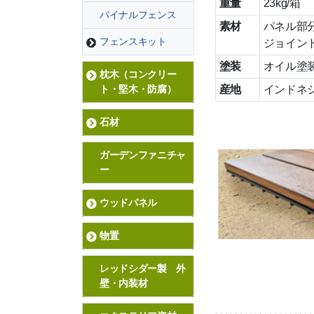
重量
23kg/箱
バイナルフェンス
素材
パネル部
フェンスキット
ジョイン
塗装
オイル塗
枕木（コンクリー
産地
インドネ
ト・堅木・防腐）
石材
ガーデンファニチャ
ー
ウッドパネル
物置
レッドシダー製 外
壁・内装材