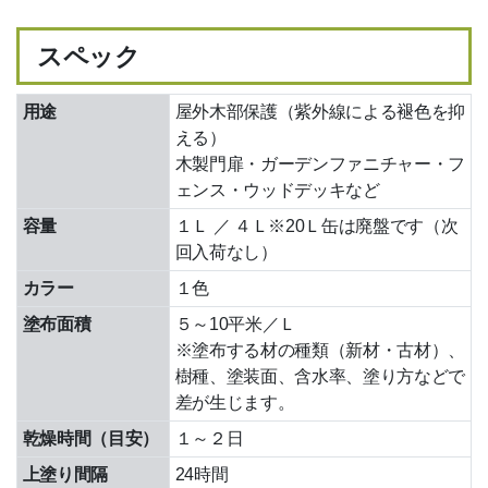
電子領収書
スペック
リーベプロについて
スタッフ紹介
用途
屋外木部保護（紫外線による褪色を抑
える）
会社概要
木製門扉・ガーデンファニチャー・フ
ェンス・ウッドデッキなど
その他サービス
容量
１Ｌ ／ ４Ｌ
※20Ｌ缶は廃盤です（次
回入荷なし）
デッキ施工店募集
カラー
１色
輸入代行サービス
塗布面積
５～10平米／Ｌ
※塗布する材の種類（新材・古材）、
樹種、塗装面、含水率、塗り方などで
差が生じます。
乾燥時間
（目安）
１～２日
上塗り間隔
24時間