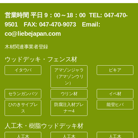
営業時間 平日 9：00～18：00 TEL: 047-470-
9501 FAX: 047-470-9073 Email:
co@liebejapan.com
木材関連事業者登録
ウッドデッキ・フェンス材
イタウバ
アマゾンジャラ
ピキア
（アマゾンウリ
ン）
セランガンバツ
ウリン材
イペ材
ひのきサイプレ
防腐注入材プレ
能登ヒバ
ス
ナー4
人工木・樹脂ウッドデッキ材
人工木
人工木
人工木