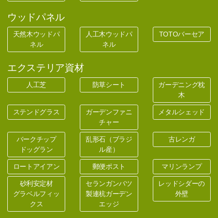
ウッドパネル
天然木ウッドパ
人工木ウッドパ
TOTOバーセア
ネル
ネル
エクステリア資材
人工芝
防草シート
ガーデニング枕
木
ステンドグラス
ガーデンファニ
メタルシェッド
チャー
バークチップ
乱形石（ブラジ
古レンガ
ドッグラン
ル産）
ロートアイアン
郵便ポスト
マリンランプ
砂利安定材
セランガンバツ
レッドシダーの
グラベルフィッ
製連杭ガーデン
外壁
クス
エッジ