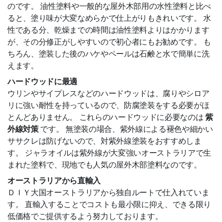
のです。 油性塗料や一般的な屋外木部用の水性塗料と比べ
材工一式
ると、塗り味が大変なめらかで仕上がりもきれいです。 水
2
m
単価比較表（簡単比較）
性である分、乾燥までの時間は油性塗料よりはかかります
が、その分修正がしやすいので初心者にもお勧めです。 も
短尺材活用方法
ちろん、塗装した後のハケやペールは石鹸と水で簡単に洗
えます。
ご利用ガイド
ハードウッドに最適
ウリンやサイプレスなどのハードウッドは、腐りやシロア
Ｑ＆Ａ
リに強い耐性を持っているので、防腐塗装をする必要がほ
とんどありません。 これらのハードウッドに必要なのは
紫
納期・配送
外線対策
です。 無塗装の場合、紫外線による褪色や細かい
ササクレは防げないので、対紫外線塗装をおすすめしま
倉庫引取サービス
す。 ジャラオイルは紫外線が大変強いオーストラリアで生
品質基準
まれた塗料で、現地でも人気の屋外木部塗料なのです。
オーストラリアから直輸入
オリコ後払い
ＤＩＹ大国オーストラリアから独自ルートで仕入れていま
す。 直輸入することでコストも最小限に抑え、できる限り
掛売
低価格でご提供するよう努力しております。