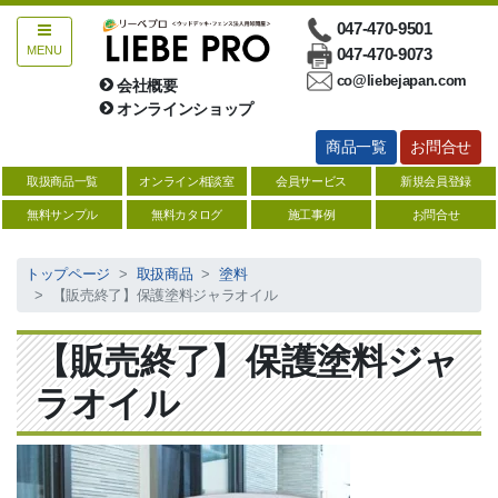
047-470-9501
MENU
047-470-9073
co@liebejapan.com
会社概要
お問合せ
オンラインショップ
商品一覧
お問合せ
総合ウッドデッキ
取扱商品一覧
オンライン相談室
会員サービス
新規会員登録
ハードウッド【サイズ一覧表】
無料サンプル
無料カタログ
施工事例
お問合せ
人工木【サイズ一覧表】
トップページ
取扱商品
塗料
【販売終了】保護塗料ジャラオイル
防腐注入材【サイズ一覧】
ソフトウッド【サイズ一覧】
【販売終了】保護塗料ジャ
デッキ関連商品
ラオイル
縁台・デッキキット
塗料・防腐剤・メンテナンス用品