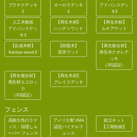
プラチナデッキ
オーロラデッキ
アドバンスデッ
2
2
キ3
人工木無垢
【再生木材】
【再生木材】
アドバンスデッ
ハンディウッド
ルチアウッド
キ3
【合成木材】
【樹脂木】
【再生複合材】
Kankyo-wood II
彩木ウッド
再生木クオレデ
ッキ
（JIS認証）
【再生複合材】
【再生木材】
再生材エコロッ
グレイスデッキ
カ
（JIS認証）
フェンス
高耐久性のラテ
アメリカ製 VMA
組立キット
ィス・目隠しル
認定バイナルフ
【工期短縮】
ーバー フェンス
ェンス