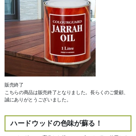
人工芝
防草・除草・防根シート
総合フェンス
杉 桧 丸太杭・測量木杭
アルミ支柱（定尺・即納）
枕木（コンクリート・堅木・防
腐）
販売終了
石材
こちらの商品は販売終了となりました。長らくのご愛顧、
ガーデンファニチャー
誠にありがとうございました。
ウッドパネル
物置
ハードウッドの色味が蘇る！
レッドシダー製 外壁・内装材