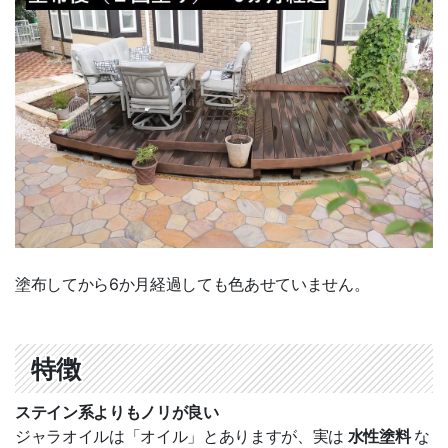
無料カタログ
無料サンプル
FAX見積用紙
施工写真募集
バンドル販売
施工知識・手順
塗布してから6か月経過しても色あせていません。
施工要領書
施工方法（動画）
特徴
施工方法（写真）
ステイン系よりもノリが良い
施工事例
ジャラオイルは「オイル」とありますが、実は
水性塗料
な