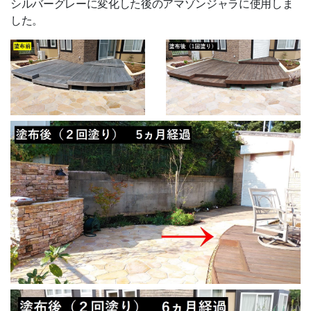
シルバーグレーに変化した後のアマゾンジャラに使用しま
エクステリア資材
した。
ポリカーボネート
バークチップ
マリンランプ
遮音材 「わんぱく応援マット」
ハンター シーリングファン
制震 補強金具「BOSHIN」
電動オーニング
サービス一覧
新規会員登録