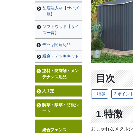
防腐注入材【サイズ
一覧】
ソフトウッド【サイ
ズ一覧】
デッキ関連商品
縁台・デッキキット
塗料・防腐剤・メン
目次
テナンス用品
人工芝
1.特徴
2.ポイン
防草・除草・防根シ
1.特徴
ート
おしゃれなメタルシ
総合フェンス