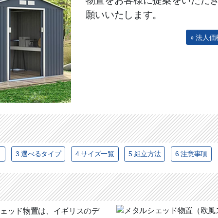
願いいたします。
» 法人
ト
3.選べるタイプ
4.サイズ一覧
5.組立方法
6.注意事項
ェッド物置は、イギリスのデ