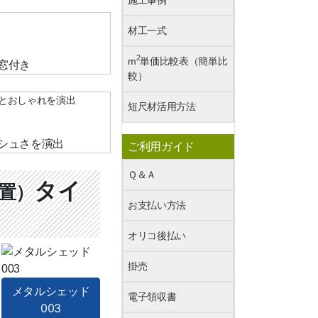
材工一式
2
m
単価比較表（簡単比
較）
とおしゃれを演出
短尺材活用方法
ご利用ガイド
Ｑ＆Ａ
タイ
置）
お支払い方法
オリコ後払い
掛売
メタルシェッド
電子領収書
003