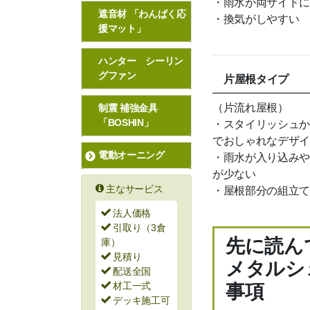
・雨水が両サイドに
遮音材 「わんぱく応
・換気がしやすい
援マット」
ハンター シーリン
グファン
片屋根タイプ
（片流れ屋根）
制震 補強金具
・スタイリッシュか
「BOSHIN」
でおしゃれなデザイ
電動オーニング
・雨水が入り込みや
が少ない
・屋根部分の組立て
主なサービス
法人価格
引取り（3倉
先に読ん
庫）
見積り
メタルシ
配送全国
材工一式
事項
デッキ施工可