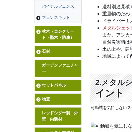
バイナルフェンス
送料別途見積
重量物のため
フェンスキット
ドライバー１
メタルシェッ
枕木（コンクリー
また、アンカ
ト・堅木・防腐）
自然災害時は
土の上や、建
石材
地域によって
ガーデンファニチャ
ー
2.メタル
ウッドパネル
イント
物置
可動域を気にしないス
レッドシダー製 外
壁・内装材