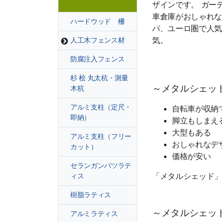
ザインです。 ガー
車倉庫がおしゃれな
ハードウッド 柵
パ、ユーロ圏で人気
気。
人工木フェンス材
防腐注入フェンス
杉 桧 丸太杭・測量
～メタルシェッ
木杭
アルミ支柱（定尺・
自転車が収納
即納）
脚立もしまえ
大型もある
アルミ支柱（フリー
おしゃれなデ
カット）
価格が安い
セランガンバツラテ
「メタルシェッド」
ィス
樹脂ラティス
～メタルシェッ
アルミラティス