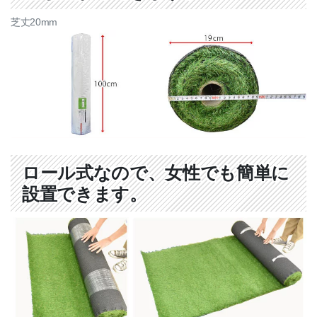
エクステリア資材
芝丈20mm
ポリカーボネート
バークチップ
マリンランプ
遮音材 「わんぱく応援マット」
ハンター シーリングファン
ロール式なので、女性でも簡単に
制震 補強金具「BOSHIN」
設置できます。
電動オーニング
サービス一覧
新規会員登録