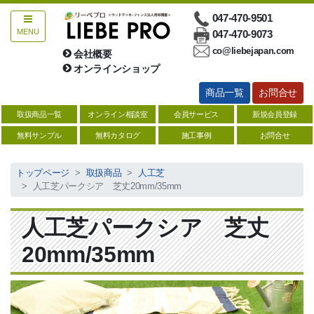
047-470-9501
MENU
047-470-9073
co@liebejapan.com
会社概要
お問合せ
オンラインショップ
商品一覧
お問合せ
総合ウッドデッキ
取扱商品一覧
オンライン相談室
会員サービス
新規会員登録
ハードウッド【サイズ一覧表】
無料サンプル
無料カタログ
施工事例
お問合せ
人工木【サイズ一覧表】
トップページ
取扱商品
人工芝
人工芝パークシア 芝丈20mm/35mm
防腐注入材【サイズ一覧】
ソフトウッド【サイズ一覧】
人工芝パークシア 芝丈
デッキ関連商品
20mm/35mm
縁台・デッキキット
塗料・防腐剤・メンテナンス用品