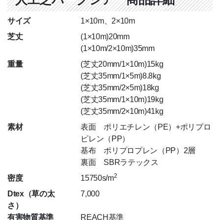
サイズ
1×10m、2×10m
芝丈
(1×10m)20mm
(1×10m/2×10m)35mm
重量
(芝丈20mm/1×10m)15kg
(芝丈35mm/1×5m)8.8kg
(芝丈35mm/2×5m)18kg
(芝丈35mm/1×10m)19kg
(芝丈35mm/2×10m)41kg
素材
表面 ポリエチレン（PE）+ポリプロ
ピレン（PP）
基布 ポリプロプレン（PP）2層
裏面 SBRラテックス
2
密度
15750s/m
Dtex（草の太
7,000
さ）
有害物質基準
REACH基準