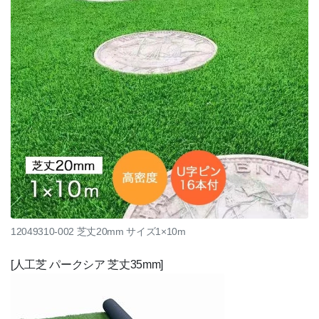
12049310-002 芝丈20mm サイズ1×10m
[人工芝 パークシア 芝丈35mm]