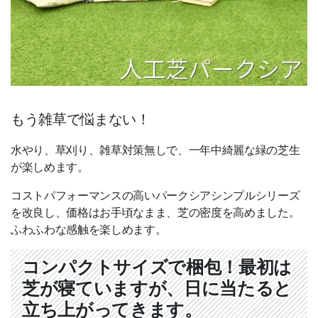
人工芝
防草・除草・防根シート
総合フェンス
杉 桧 丸太杭・測量木杭
もう雑草で悩まない！
アルミ支柱（定尺・即納）
水やり、草刈り、雑草対策無しで、一年中綺麗な緑の芝生
枕木（コンクリート・堅木・防
が楽しめます。
腐）
コストパフォーマンスの高いパークシアシンプルシリーズ
石材
を改良し、価格はお手頃なまま、芝の密度を高めました。
ガーデンファニチャー
ふわふわな感触を楽しめます。
ウッドパネル
コンパクトサイズで梱包！最初は
物置
芝が寝ていますが、日に当たると
立ち上がってきます。
レッドシダー製 外壁・内装材