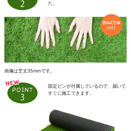
た。
電子領収書
リーベプロについて
スタッフ紹介
会社概要
その他サービス
デッキ施工店募集
画像は芝丈35mmです。
輸入代行サービス
固定ピンが付属しているので、届いて
すぐに施工できます。