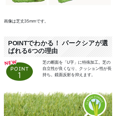
無料カタログ
無料サンプル
画像は芝丈35mmです。
FAX見積用紙
施工写真募集
POINTでわかる！ パークシアが選
ばれる6つの理由
バンドル販売
芝の断面を「U字」に特殊加工。芝の
施工知識・手順
自立性が良くなり、クッション性が長
持ち。鏡面反射を抑えます。
施工要領書
施工方法（動画）
施工方法（写真）
施工事例