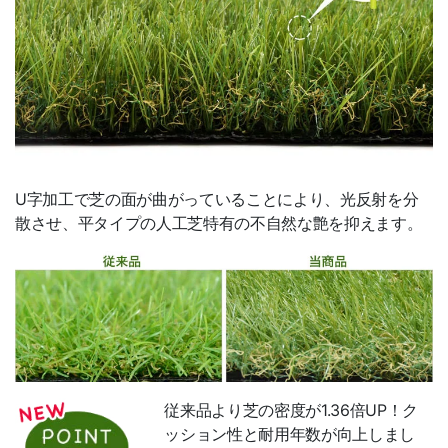
材工一式
2
m
単価比較表（簡単比較）
短尺材活用方法
ご利用ガイド
U字加工で芝の面が曲がっていることにより、光反射を分
Ｑ＆Ａ
散させ、平タイプの人工芝特有の不自然な艶を抑えます。
納期・配送
倉庫引取サービス
品質基準
オリコ後払い
従来品より芝の密度が1.36倍UP！ク
掛売
ッション性と耐用年数が向上しまし