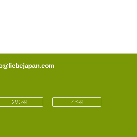
o@liebejapan.com
ウリン材
イペ材