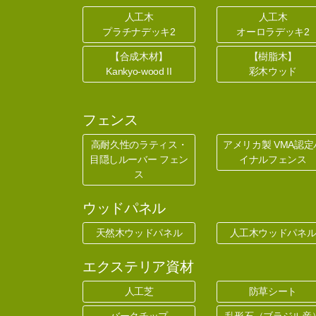
人工木
人工木
プラチナデッキ2
オーロラデッキ2
【合成木材】
【樹脂木】
Kankyo-wood II
彩木ウッド
フェンス
高耐久性のラティス・
アメリカ製 VMA認定
目隠しルーバー フェン
イナルフェンス
ス
ウッドパネル
天然木ウッドパネル
人工木ウッドパネ
エクステリア資材
人工芝
防草シート