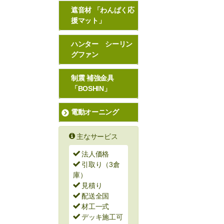
遮音材 「わんぱく応
援マット」
ハンター シーリン
グファン
制震 補強金具
「BOSHIN」
電動オーニング
主なサービス
法人価格
引取り（3倉
庫）
見積り
配送全国
材工一式
デッキ施工可