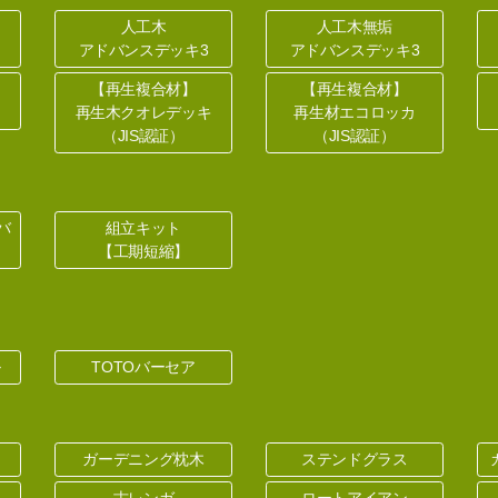
人工木
人工木無垢
アドバンスデッキ3
アドバンスデッキ3
【再生複合材】
【再生複合材】
再生木クオレデッキ
再生材エコロッカ
（JIS認証）
（JIS認証）
バ
組立キット
【工期短縮】
ル
TOTOバーセア
ガーデニング枕木
ステンドグラス