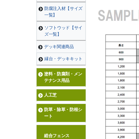
防腐注入材【サイズ
一覧】
ソフトウッド【サイ
ズ一覧】
デッキ関連商品
縁台・デッキキット
塗料・防腐剤・メン
テナンス用品
人工芝
防草・除草・防根シ
ート
総合フェンス