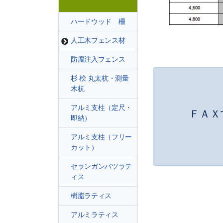
ハードウッド 柵
人工木フェンス材
防腐注入フェンス
杉 桧 丸太杭・測量
木杭
アルミ支柱（定尺・
ＦＡＸ
即納）
アルミ支柱（フリー
カット）
セランガンバツラテ
ィス
樹脂ラティス
アルミラティス