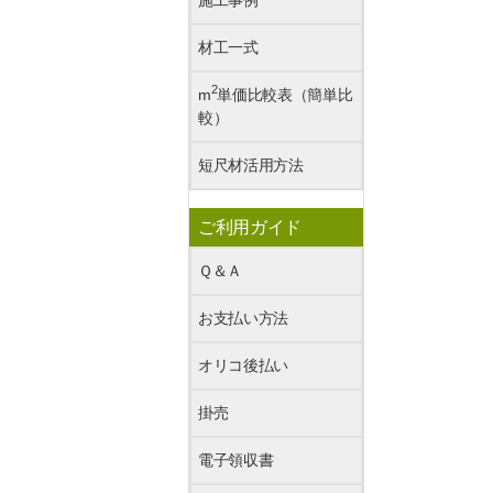
材工一式
2
m
単価比較表（簡単比
較）
短尺材活用方法
ご利用ガイド
Ｑ＆Ａ
お支払い方法
オリコ後払い
掛売
電子領収書