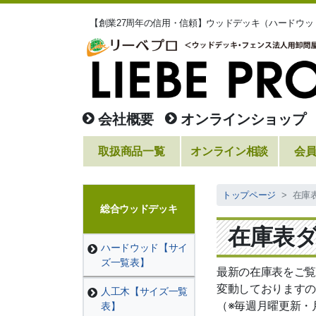
【創業27周年の信用・信頼】ウッドデッキ（ハードウ
会社概要
オンラインショップ
取扱商品一覧
オンライン相談
会
トップページ
在庫
総合ウッドデッキ
在庫表
ハードウッド【サイ
ズ一覧表】
最新の在庫表をご覧
変動しておりますの
人工木【サイズ一覧
（※毎週月曜更新・
表】