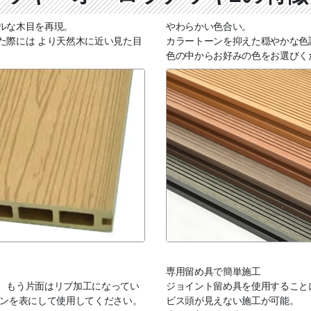
ルな木目を再現。
やわらかい色合い。
た際には より天然木に近い見た目
カラートーンを抑えた穏やかな色
色の中からお好みの色をお選びく
専用留め具で簡単施工
、もう片面はリブ加工になってい
ジョイント留め具を使用すること
インを表にして使用してください。
ビス頭が見えない施工が可能。