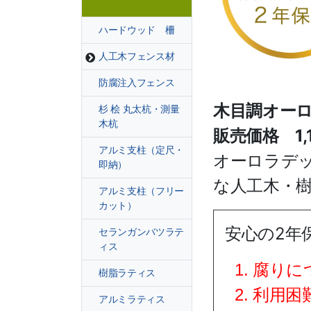
ハードウッド 柵
人工木フェンス材
防腐注入フェンス
木目調オーロ
杉 桧 丸太杭・測量
木杭
販売価格 1,
アルミ支柱（定尺・
オーロラデ
即納）
な人工木・
アルミ支柱（フリー
カット）
安心の2年
セランガンバツラテ
ィス
腐りに
樹脂ラティス
利用困
アルミラティス