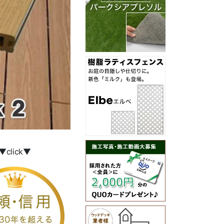
▼click▼