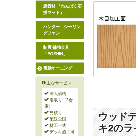
遮音材 「わんぱく応
援マット」
ハンター シーリン
グファン
制震 補強金具
「BOSHIN」
電動オーニング
主なサービス
法人価格
引取り（3倉
庫）
見積り
ウッド
配送全国
キ2のラ
材工一式
デッキ施工可