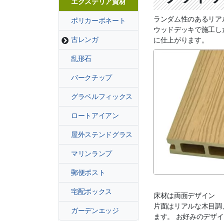
エクステリア資材
ランダム性のあるリア
ポリカーボネート
ウッドデッキで施工し
古レンガ
に仕上がります。
乱形石
バークチップ
グラベルフィックス
ロートアイアン
屋外ステンドグラス
マリンランプ
郵便ポスト
宅配ボックス
床材は両面デザイン
片面はリアルな木目調
ガーデンエッジ
ます。 お好みのデザ