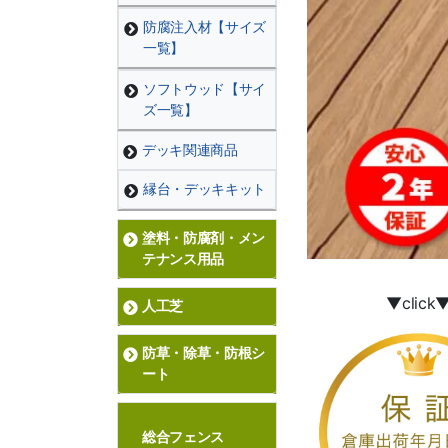
防腐注入材【サイズ
一覧】
ソフトウッド【サイ
ズ一覧】
デッキ関連商品
縁台・デッキキット
塗料・防腐剤・メン
テナンス用品
▼click
人工芝
防草・除草・防根シ
ート
総合フェンス