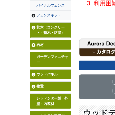
利用困
バイナルフェンス
フェンスキット
枕木（コンクリー
ト・堅木・防腐）
石材
ガーデンファニチャ
ー
ウッドパネル
物置
レッドシダー製 外
壁・内装材
ウッド