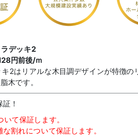
ラデッキ2
128円前後/ｍ
ッキ2はリアルな木目調デザインが特徴の
樹脂木です。
保証！
ついて保証します。
難な割れについて保証します。