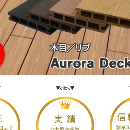
▼
▼click▼