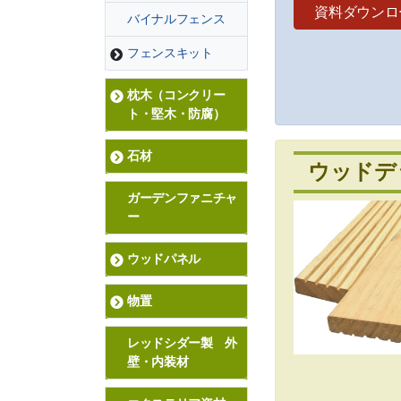
資料ダウンロ
バイナルフェンス
フェンスキット
枕木（コンクリー
ト・堅木・防腐）
石材
ウッドデ
ガーデンファニチャ
ー
ウッドパネル
物置
レッドシダー製 外
壁・内装材