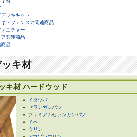
ッキ材
材
ドデッキキット
ッキ・フェンスの関連商品
ファニチャー
リア関連商品
連商品
デッキ材
ッキ材 ハードウッド
イタウバ
セランガンバツ
プレミアムセランガンバツ
イペ
ウリン
アマゾンウリン