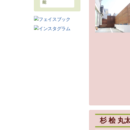
能
杉 桧 