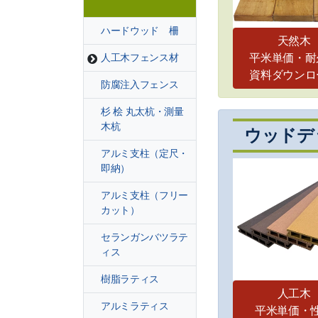
ハードウッド 柵
天然木
平米単価・耐
人工木フェンス材
資料ダウンロ
防腐注入フェンス
杉 桧 丸太杭・測量
木杭
ウッドデ
アルミ支柱（定尺・
即納）
アルミ支柱（フリー
カット）
セランガンバツラテ
ィス
樹脂ラティス
人工木
アルミラティス
平米単価・