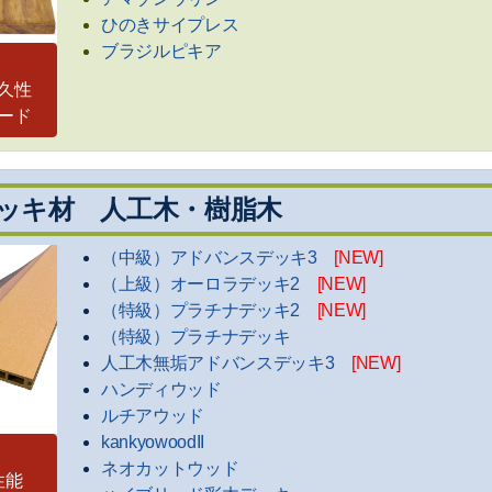
ひのきサイプレス
ブラジルピキア
久性
ード
ッキ材 人工木・樹脂木
（中級）アドバンスデッキ3
[NEW]
（上級）オーロラデッキ2
[NEW]
（特級）プラチナデッキ2
[NEW]
（特級）プラチナデッキ
人工木無垢アドバンスデッキ3
[NEW]
ハンディウッド
ルチアウッド
kankyowoodII
ネオカットウッド
性能