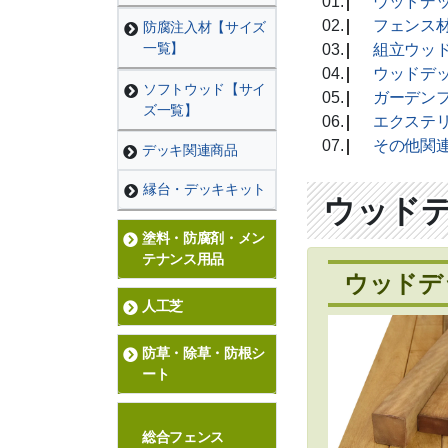
ウッドデ
フェンス
防腐注入材【サイズ
一覧】
組立ウッ
ウッドデ
ソフトウッド【サイ
ガーデン
ズ一覧】
エクステ
その他関
デッキ関連商品
縁台・デッキキット
ウッド
塗料・防腐剤・メン
テナンス用品
ウッドデ
人工芝
防草・除草・防根シ
ート
総合フェンス