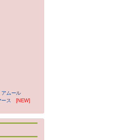
 アムール
マース
[NEW]