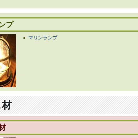
ンプ
マリンランプ
ス材
材