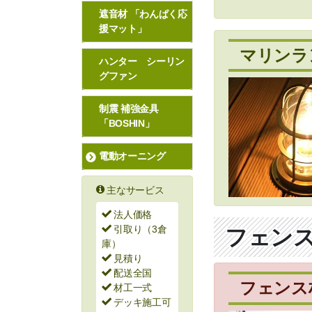
遮音材 「わんぱく応
援マット」
マリンラ
ハンター シーリン
グファン
制震 補強金具
「BOSHIN」
電動オーニング
主なサービス
法人価格
引取り（3倉
フェン
庫）
見積り
配送全国
フェンス
材工一式
デッキ施工可