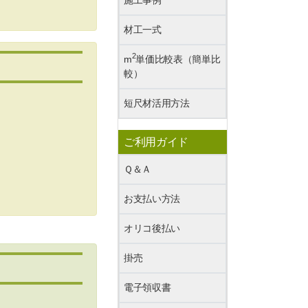
材工一式
2
m
単価比較表（簡単比
較）
短尺材活用方法
ご利用ガイド
Ｑ＆Ａ
お支払い方法
オリコ後払い
掛売
電子領収書