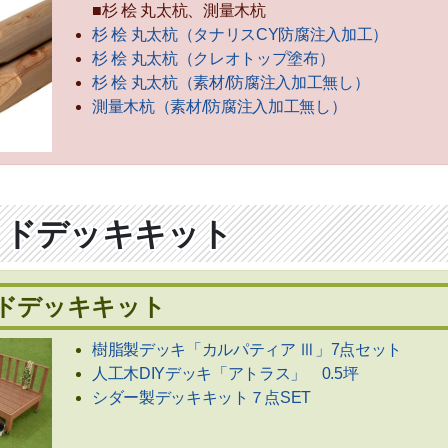
■杉 桧 丸太杭、測量木杭
杉 桧 丸太杭（タナリスCY防腐注入加工）
杉 桧 丸太杭（クレオトップ塗布）
杉 桧 丸太杭（素材/防腐注入加工無し）
測量木杭（素材/防腐注入加工無し）
ッドデッキキット
ドデッキキット
樹脂製デッキ「カルパティア Ⅲ」7点セット
人工木DIYデッキ「アトラス」 0.5坪
シダー製デッキキット７点SET