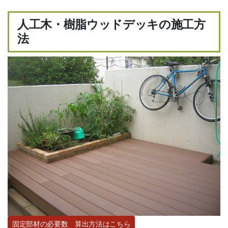
無料カタログ
人工木・樹脂ウッドデッキの施工方
無料サンプル
法
FAX見積用紙
施工写真募集
バンドル販売
施工知識・手順
施工要領書
施工方法（動画）
施工方法（写真）
施工事例
固定部材の必要数 算出方法はこちら