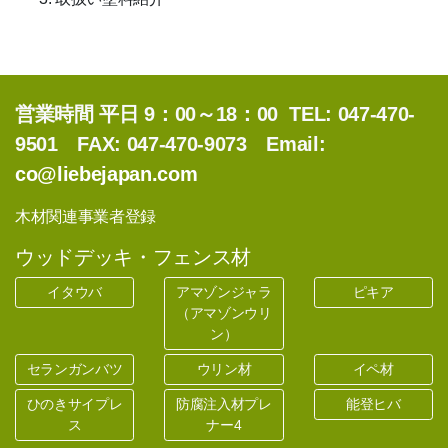
公
営業時間 平日 9：00～18：00 TEL: 047-470-
9501 FAX: 047-470-9073 Email:
co@liebejapan.com
木材関連事業者登録
ウッドデッキ・フェンス材
イタウバ
アマゾンジャラ
ピキア
（アマゾンウリ
ン）
セランガンバツ
ウリン材
イペ材
ひのきサイプレ
防腐注入材プレ
能登ヒバ
ス
ナー4