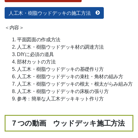
材工一式
人工木・樹脂ウッドデッキの施工方法
2
m
単価比較表（簡単比較）
＜内容＞
短尺材活用方法
平面図面の作成方法
人工木・樹脂ウッドデッキ材の調達方法
ご利用ガイド
DIYに必須の道具
Ｑ＆Ａ
部材カットの方法
人工木・樹脂ウッドデッキの基礎作り方
納期・配送
人工木・樹脂ウッドデッキの束柱・角材の組み方
人工木・樹脂ウッドデッキの根太・根太がらみ組み方
倉庫引取サービス
人工木・樹脂ウッドデッキの床板の張り方
参考：簡単な人工木デッキキット作り方
品質基準
オリコ後払い
７つの動画 ウッドデッキ施工方法
掛売