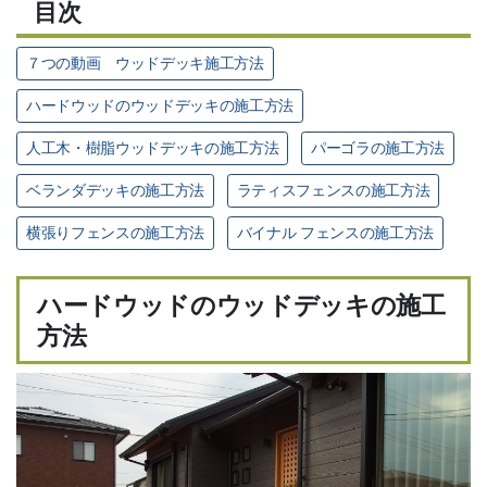
目次
人工芝
７つの動画 ウッドデッキ施工方法
防草・除草・防根シート
ハードウッドのウッドデッキの施工方法
総合フェンス
人工木・樹脂ウッドデッキの施工方法
パーゴラの施工方法
杉 桧 丸太杭・測量木杭
ベランダデッキの施工方法
ラティスフェンスの施工方法
アルミ支柱（定尺・即納）
横張りフェンスの施工方法
バイナル フェンスの施工方法
枕木（コンクリート・堅木・防
腐）
ハードウッドのウッドデッキの施工
石材
方法
ガーデンファニチャー
ウッドパネル
物置
レッドシダー製 外壁・内装材