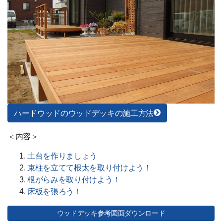
エクステリア資材
ポリカーボネート
バークチップ
マリンランプ
遮音材 「わんぱく応援マット」
ハンター シーリングファン
ハードウッドのウッドデッキの施工方法
制震 補強金具「BOSHIN」
＜内容＞
電動オーニング
土台を作りましょう
束柱を立てて根太を取り付けよう！
根がらみを取り付けよう！
床板を張ろう！
サービス一覧
ウッドデッキ参考図面ダウンロード
新規会員登録