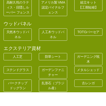
高耐久性のラテ
アメリカ製 VMA
組立キット
ィス・目隠しル
認定バイナルフ
【工期短縮】
ーバー フェンス
ェンス
ウッドパネル
天然木ウッドパ
人工木ウッドパ
TOTOバーセア
ネル
ネル
エクステリア資材
人工芝
防草シート
ガーデニング枕
木
ステンドグラス
ガーデンファニ
メタルシェッド
チャー
バークチップ
乱形石（ブラジ
古レンガ
ドッグラン
ル産）
ロートアイアン
郵便ポスト
マリンランプ
砂利安定材
セランガンバツ
レッドシダーの