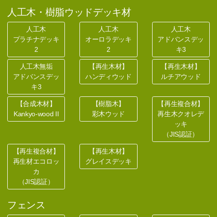
人工木・樹脂ウッドデッキ材
人工木
人工木
人工木
プラチナデッキ
オーロラデッキ
アドバンスデッ
2
2
キ3
人工木無垢
【再生木材】
【再生木材】
アドバンスデッ
ハンディウッド
ルチアウッド
キ3
【合成木材】
【樹脂木】
【再生複合材】
Kankyo-wood II
彩木ウッド
再生木クオレデ
ッキ
（JIS認証）
【再生複合材】
【再生木材】
再生材エコロッ
グレイスデッキ
カ
（JIS認証）
フェンス