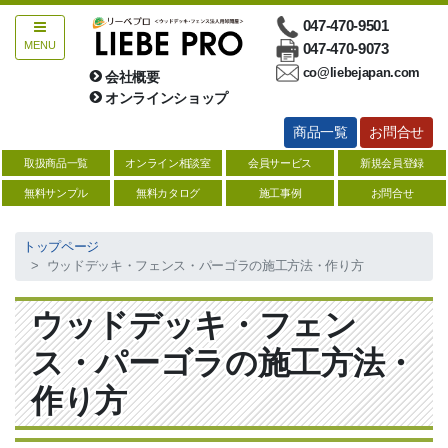
047-470-9501
MENU
047-470-9073
co@liebejapan.com
会社概要
お問合せ
オンラインショップ
商品一覧
お問合せ
総合ウッドデッキ
取扱商品一覧
オンライン相談室
会員サービス
新規会員登録
ハードウッド【サイズ一覧表】
無料サンプル
無料カタログ
施工事例
お問合せ
人工木【サイズ一覧表】
トップページ
ウッドデッキ・フェンス・パーゴラの施工方法・作り方
防腐注入材【サイズ一覧】
ソフトウッド【サイズ一覧】
ウッドデッキ・フェン
デッキ関連商品
ス・パーゴラの施工方法・
縁台・デッキキット
作り方
塗料・防腐剤・メンテナンス用品