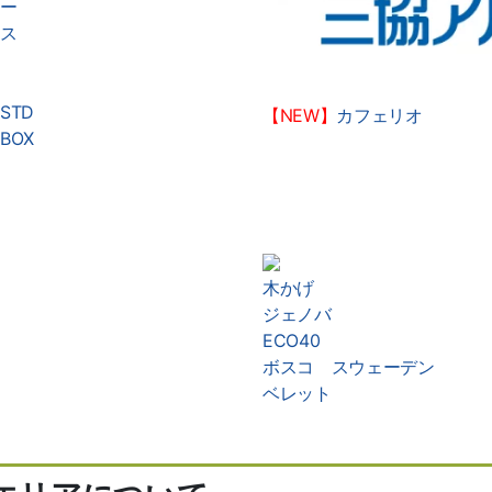
ー
ス
STD
【NEW】
カフェリオ
BOX
木かげ
ジェノバ
ECO40
ボスコ スウェーデン
ベレット