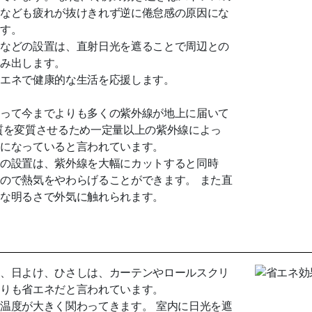
なども疲れが抜けきれず逆に倦怠感の原因にな
す。
などの設置は、直射日光を遮ることで周辺との
み出します。
エネで健康的な生活を応援します。
って今までよりも多くの紫外線が地上に届いて
質を変質させるため一定量以上の紫外線によっ
になっていると言われています。
の設置は、紫外線を大幅にカットすると同時
ので熱気をやわらげることができます。 また直
な明るさで外気に触れられます。
、日よけ、ひさしは、カーテンやロールスクリ
りも省エネだと言われています。
温度が大きく関わってきます。 室内に日光を遮