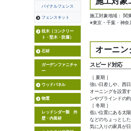
施工対象
バイナルフェンス
施工対象地域： 関
フェンスキット
※東京・千葉・神奈
枕木（コンクリー
ト・堅木・防腐）
オーニン
石材
スピード対応
ガーデンファニチャ
ー
［ 夏期 ］
強い日差しや、西日
ウッドパネル
オーニングを設置す
ンやブラインドの約
物置
［ 冬期 ］
低い位置にある太陽
レッドシダー製 外
壁・内装材
などのちょっとした
気に入りの家具が日