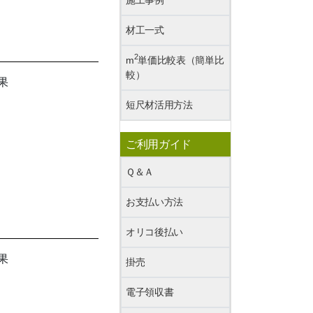
材工一式
2
m
単価比較表（簡単比
較）
短尺材活用方法
ご利用ガイド
Ｑ＆Ａ
お支払い方法
オリコ後払い
掛売
電子領収書