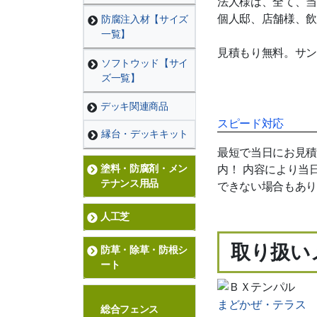
法人様は、全て、当
個人邸、店舗様、飲
防腐注入材【サイズ
一覧】
見積もり無料。サン
ソフトウッド【サイ
ズ一覧】
デッキ関連商品
スピード対応
縁台・デッキキット
最短で当日にお見積
内！ 内容により当
塗料・防腐剤・メン
テナンス用品
できない場合もあり
人工芝
取り扱い
防草・除草・防根シ
ート
まどかぜ・テラス
総合フェンス