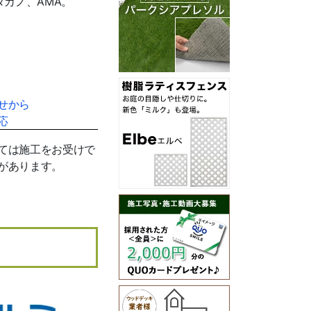
カノ、AMA。
せから
応
ては施工をお受けで
があります。