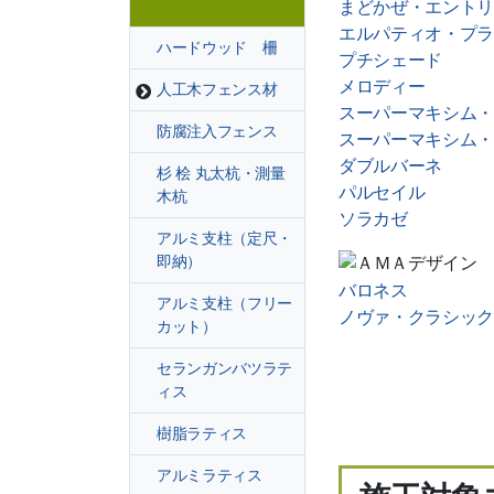
まどかぜ・エントリ
エルパティオ・プラ
ハードウッド 柵
プチシェード
メロディー
人工木フェンス材
スーパーマキシム・
防腐注入フェンス
スーパーマキシム・
ダブルバーネ
杉 桧 丸太杭・測量
パルセイル
木杭
ソラカゼ
アルミ支柱（定尺・
即納）
バロネス
アルミ支柱（フリー
ノヴァ・クラシック
カット）
セランガンバツラテ
ィス
樹脂ラティス
アルミラティス