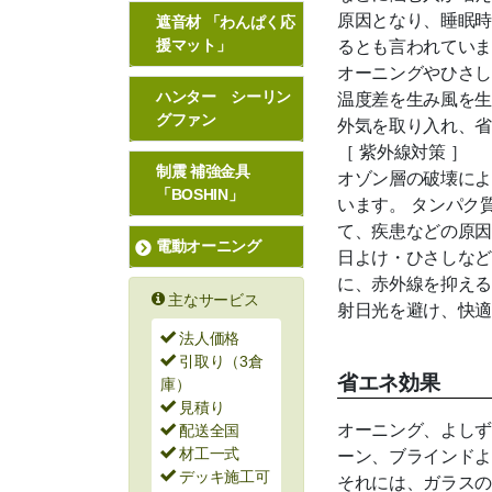
原因となり、睡眠時
遮音材 「わんぱく応
るとも言われていま
援マット」
オーニングやひさし
温度差を生み風を生
ハンター シーリン
グファン
外気を取り入れ、省
［ 紫外線対策 ］
制震 補強金具
オゾン層の破壊によ
「BOSHIN」
います。 タンパク
て、疾患などの原因
電動オーニング
日よけ・ひさしなど
に、赤外線を抑える
主なサービス
射日光を避け、快適
法人価格
引取り（3倉
省エネ効果
庫）
見積り
オーニング、よしず
配送全国
ーン、ブラインドよ
材工一式
デッキ施工可
それには、ガラスの