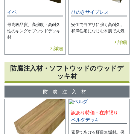
イペ
ひのきサイプレス
最高級品質、高強度・高耐久
安価で白アリに強く高耐久。
性のキングオブウッドデッキ
和洋住宅になじむ木肌で人気
材
詳細
詳細
防腐注入材・ソフトウッドのウッドデ
ッキ材
防腐注入材
訳あり特価・在庫限り
ベルダデッキ
素足で歩ける柾目無垢材。保