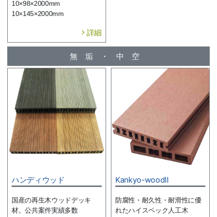
10×98×2000mm
10×145×2000mm
詳細
無垢・中空
ハンディウッド
Kankyo-woodⅡ
国産の再生木ウッドデッキ
防腐性・耐久性・耐滑性に優
材。公共案件実績多数
れたハイスペック人工木