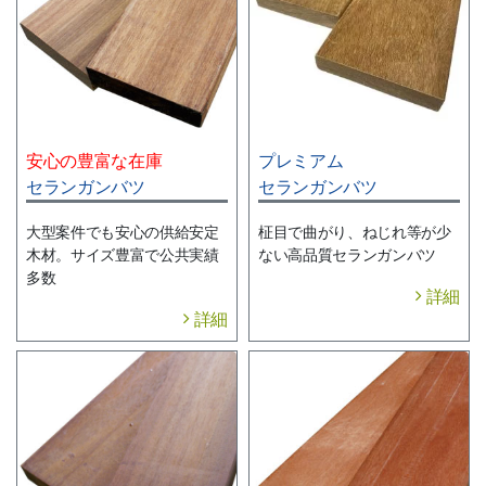
安心の豊富な在庫
プレミアム
セランガンバツ
セランガンバツ
大型案件でも安心の供給安定
柾目で曲がり、ねじれ等が少
木材。サイズ豊富で公共実績
ない高品質セランガンバツ
多数
詳細
詳細