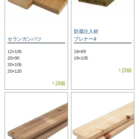
防腐注入材
セランガンバツ
プレナー4
12×105
18×89
20×90
18×105
20×105
詳細
20×120
詳細