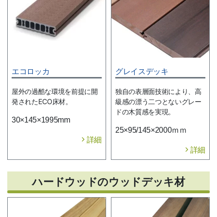
エコロッカ
グレイスデッキ
屋外の過酷な環境を前提に開
独自の表層面技術により、高
発されたECO床材。
級感の漂う二つとないグレー
ドの木質感を実現。
30×145×1995mm
25×95/145×2000ｍｍ
詳細
詳細
ハードウッドのウッドデッキ材