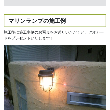
材工一式
2
m
単価比較表（簡単比較）
マリンランプの施工例
短尺材活用方法
施工後に施工事例のお写真をお送りいただくと、クオカー
ドをプレゼントいたします！
ご利用ガイド
Ｑ＆Ａ
納期・配送
倉庫引取サービス
品質基準
オリコ後払い
掛売