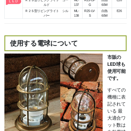
Ｒ２Ｓ型リビングライト ゴー
ML-
R2S-LV-
白熱
E26
ルド
137
G
60W
Ｒ２Ｓ型リビングライト シル
ML-
R2S-LV-
白熱
E26
バー
138
S
60W
使用する電球について
市販の
LED球も
使用可能
です。
すべての
機種に表
記されて
いる 最
大適合ワ
ット数は