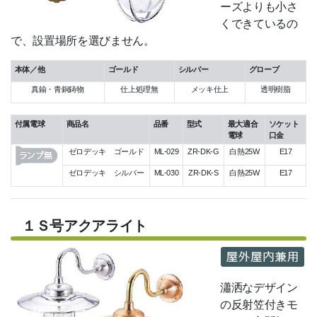
ーズよりも小さ
くできているの
で、設置場所を選びません。
本体／他
ゴールド
シルバー
グローブ
真鍮・青銅鋳物
仕上処理無
メッキ仕上
透明樹脂
付属電球
商品名
品番
型式
最大適合
ソケット
電球
口金
ゼロデッキ ゴールド
ML-029
ZR-DK-G
白熱25W
E17
ゼロデッキ シルバー
ML-030
ZR-DK-S
白熱25W
E17
１Ｓ号アクアライト
瀟洒なデザイン
の反射笠付きモ