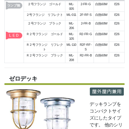
２号フランジ ゴールド
ML-
2-FR-G
白熱60W
E26
005
２号フランジ リフレクト
ML-011
2F-RF-S
白熱60W
E26
２号フランジ ブラック
ML-
2-FR-B
白熱60W
E26
206
Ｒ２号フランジ ゴールド
ML-
R2-FR-G
白熱60W
E26
105
Ｒ２号フランジ リフレク
ML-110
R2F-RF-
白熱60W
E26
ト
S
Ｒ２号フランジ ブラック
ML-
R2-FR-B
白熱60W
E26
208
ゼロデッキ
デッキランプを
コンパクトサイ
ズにしたタイプ
です。 他のシリ