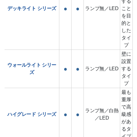
する
●
●
デッキライト
シリーズ
ランプ無／LED
こと
を目
的と
した
タイ
プ
壁に
設置
ウォールライト
シリー
●
●
ランプ無／LED
する
ズ
タイ
プ
最も
重厚
で高
ランプ無／白熱
●
●
ハイグレード
シリーズ
級感
／LED
があ
るタ
イプ