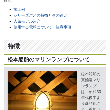
エクステリア資材
施工例
シリーズごとの特徴とその違い
ポリカーボネート
人気モデル紹介
バークチップ
使用する電球について・注意事項
マリンランプ
遮音材 「わんぱく応援マット」
特徴
ハンター シーリングファン
松本船舶のマリンランプについて
制震 補強金具「BOSHIN」
松本船舶の
電動オーニング
真鍮製マリ
ンランプ
は、昭和30
サービス一覧
年代後半よ
り商品化さ
新規会員登録
れ、近年は