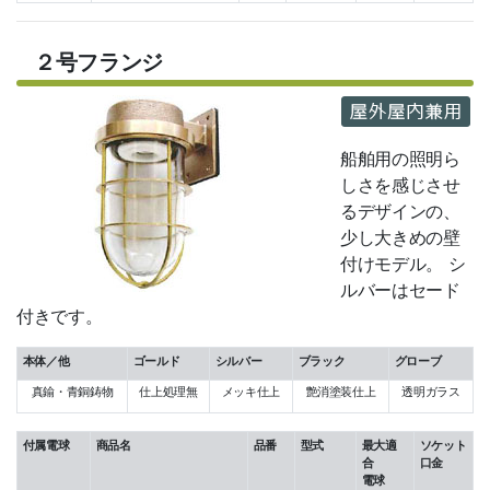
２号フランジ
船舶用の照明ら
しさを感じさせ
るデザインの、
少し大きめの壁
付けモデル。 シ
ルバーはセード
付きです。
本体／他
ゴールド
シルバー
ブラック
グローブ
真鍮・青銅鋳物
仕上処理無
メッキ仕上
艶消塗装仕上
透明ガラス
付属電球
商品名
品番
型式
最大適
ソケット
合
口金
電球