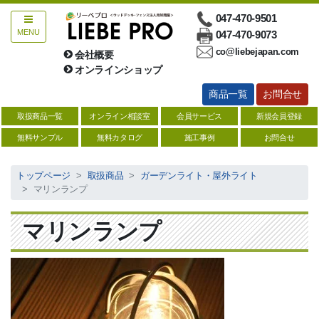
047-470-9501
MENU
047-470-9073
co@liebejapan.com
会社概要
お問合せ
オンラインショップ
商品一覧
お問合せ
総合ウッドデッキ
取扱商品一覧
オンライン相談室
会員サービス
新規会員登録
ハードウッド【サイズ一覧表】
無料サンプル
無料カタログ
施工事例
お問合せ
人工木【サイズ一覧表】
トップページ
取扱商品
ガーデンライト・屋外ライト
マリンランプ
防腐注入材【サイズ一覧】
ソフトウッド【サイズ一覧】
マリンランプ
デッキ関連商品
縁台・デッキキット
塗料・防腐剤・メンテナンス用品