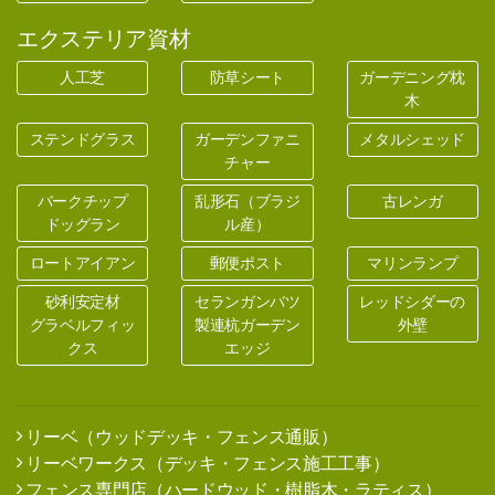
エクステリア資材
人工芝
防草シート
ガーデニング枕
木
ステンドグラス
ガーデンファニ
メタルシェッド
チャー
バークチップ
乱形石（ブラジ
古レンガ
ドッグラン
ル産）
ロートアイアン
郵便ポスト
マリンランプ
砂利安定材
セランガンバツ
レッドシダーの
グラベルフィッ
製連杭ガーデン
外壁
クス
エッジ
リーベ（ウッドデッキ・フェンス通販）
リーベワークス（デッキ・フェンス施工工事）
フェンス専門店（ハードウッド・樹脂木・ラティス）