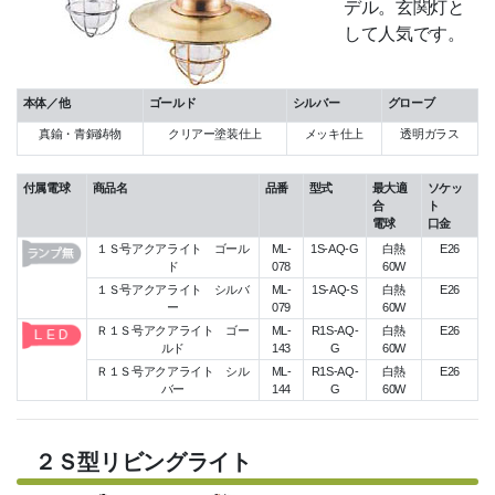
デル。玄関灯と
して人気です。
本体／他
ゴールド
シルバー
グローブ
真鍮・青銅鋳物
クリアー塗装仕上
メッキ仕上
透明ガラス
付属電球
商品名
品番
型式
最大適
ソケッ
合
ト
電球
口金
１Ｓ号アクアライト ゴール
ML-
1S-AQ-G
白熱
E26
ド
078
60W
１Ｓ号アクアライト シルバ
ML-
1S-AQ-S
白熱
E26
ー
079
60W
Ｒ１Ｓ号アクアライト ゴー
ML-
R1S-AQ-
白熱
E26
ルド
143
G
60W
Ｒ１Ｓ号アクアライト シル
ML-
R1S-AQ-
白熱
E26
バー
144
G
60W
２Ｓ型リビングライト