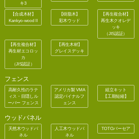
キ3
【合成木材】
【樹脂木】
【再生複合材】
Kankyo-wood II
彩木ウッド
再生木クオレデ
ッキ
（JIS認証）
【再生複合材】
【再生木材】
再生材エコロッ
グレイスデッキ
カ
（JIS認証）
フェンス
高耐久性のラテ
アメリカ製 VMA
組立キット
ィス・目隠しル
認定バイナルフ
【工期短縮】
ーバー フェンス
ェンス
ウッドパネル
天然木ウッドパ
人工木ウッドパ
TOTOバーセア
ネル
ネル