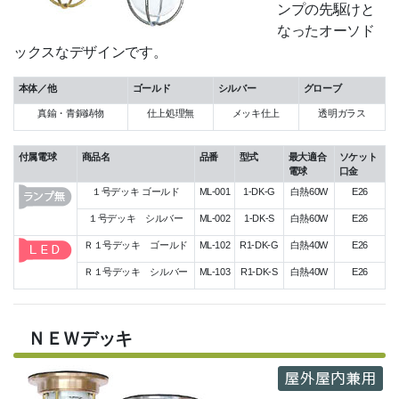
ンプの先駆けと
なったオーソド
ックスなデザインです。
本体／他
ゴールド
シルバー
グローブ
真鍮・青銅鋳物
仕上処理無
メッキ仕上
透明ガラス
付属電球
商品名
品番
型式
最大適合
ソケット
電球
口金
１号デッキ ゴールド
ML-001
1-DK-G
白熱60W
E26
１号デッキ シルバー
ML-002
1-DK-S
白熱60W
E26
Ｒ１号デッキ ゴールド
ML-102
R1-DK-G
白熱40W
E26
Ｒ１号デッキ シルバー
ML-103
R1-DK-S
白熱40W
E26
ＮＥＷデッキ