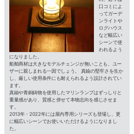
口コミによ
無料カタログ
ってガーデ
ンライトや
無料サンプル
ログハウス
FAX見積用紙
など幅広い
シーンで使
施工写真募集
われるよう
になりました。
バンドル販売
船舶商材は大きなモデルチェンジが無いことも、ユー
ザーに親しまれる一因でしょう。 真鍮の堅牢さを生か
施工知識・手順
し、厳しい使用条件にも耐えられるよう設計されてい
ます。
施工要領書
真鍮や青銅鋳物を使用したマリンランプはずっしりと
重量感があり、質感と併せて本物志向を感じさせま
施工方法（動画）
す。
施工方法（写真）
2013年・2022年には屋内専用シリーズも登場し、更
に幅広いシーンでお使いいただけるようになりまし
施工事例
た。