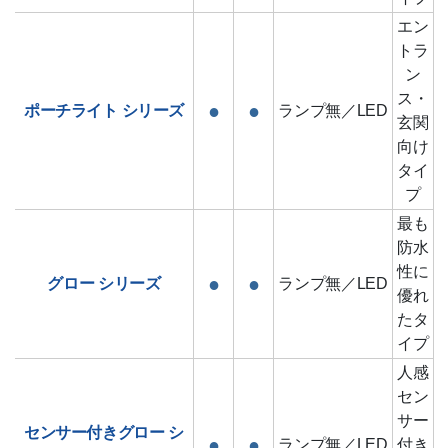
エン
トラ
ン
ス・
●
●
ポーチライト
シリーズ
ランプ無／LED
玄関
向け
タイ
プ
最も
防水
性に
●
●
グロー
シリーズ
ランプ無／LED
優れ
たタ
イプ
人感
セン
サー
センサー付きグロー
シ
●
●
ランプ無／LED
付き