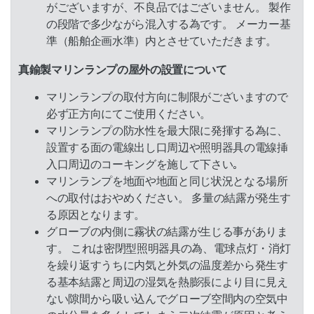
がございますが、不良品ではございません。 製作
の段階で多少ながら混入する為です。 メーカー基
準（船舶企画水準）内とさせていただきます。
真鍮製マリンランプの屋外の設置について
マリンランプの取付方向に制限がございますので
必ず正方向にてご使用ください。
マリンランプの防水性を最大限に発揮する為に、
設置する面の電線出し口周辺や照明器具の電線挿
入口周辺のコーキングを施して下さい｡
マリンランプを地面や地面と同じ状況となる場所
への取付はおやめください。 多量の結露が発生す
る原因となります。
グローブの内側に霧状の結露が生じる事がありま
す。 これは密閉型照明器具の為、電球点灯・消灯
を繰り返すうちに内気と外気の温度差から発生す
る基本結露と周辺の湿気を熱膨張により目に見え
ない隙間から吸い込んでグローブ空間内の空気中