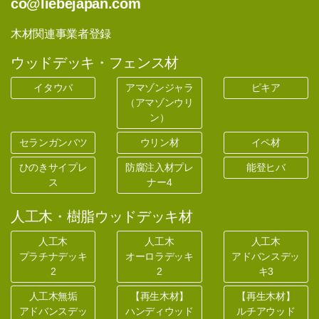
co@liebejapan.com
木材関連事業者登録
ウッドデッキ・フェンス材
イタウバ
アマゾンジャラ
ピキア
（アマゾンウリ
ン）
セランガンバツ
ウリン材
イペ材
ひのきサイプレ
防腐注入材プレ
能登ヒバ
ス
ナー4
人工木・樹脂ウッドデッキ材
人工木
人工木
人工木
プラチナデッキ
オーロラデッキ
アドバンスデッ
2
2
キ3
人工木無垢
【再生木材】
【再生木材】
アドバンスデッ
ハンディウッド
ルチアウッド