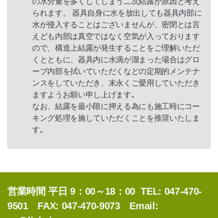
の水分量を多くしてしまう二次結露が原因と考え
られます。 器具自身に水を放出しても器具内部に
水が侵入することはございませんが、密閉とは言
えども内部は真空ではなく空気が入っております
ので、構造上結露が発生することをご理解いただ
くとともに、器具内に水滴が溜まった場合はグロ
ーブ内部を拭いていただくなどの定期的メンテナ
ンスをしていただき、末永くご愛用していただき
ますようお願い申し上げます｡
なお、結露を最小限に押える為にも施工時にコー
キング処理を施していただくことを推奨いたしま
す｡
公
営業時間 平日 9：00～18：00 TEL: 047-470-
9501 FAX: 047-470-9073 Email: