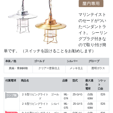
マリンテイスト
のセードがつい
たペンダントラ
イト。 シーリン
グプラグ付きな
ので取り付け簡
単です。 （スイッチを設けることをお勧めします）
本体／他
ゴールド
シルバー
グローブ
真鍮・青銅鋳物
クリアー塗装仕上
メッキ仕上
透明ガラス
付属電球
商品名
品番
型式
最大適
ソケッ
合
ト
電球
口金
２Ｓ型リビングライト ゴール
ML-
2S-LV-G
白熱
E26
ド
074
60W
２Ｓ型リビングライト シルバ
ML-
2S-LV-S
白熱
E26
ー
075
60W