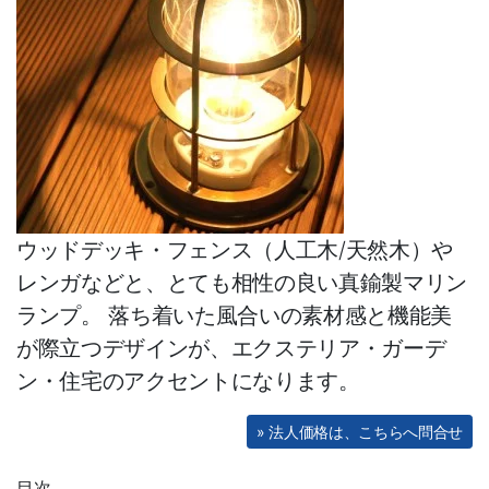
人工芝
防草・除草・防根シート
総合フェンス
杉 桧 丸太杭・測量木杭
アルミ支柱（定尺・即納）
枕木（コンクリート・堅木・防
ウッドデッキ・フェンス（人工木/天然木）や
腐）
レンガなどと、とても相性の良い真鍮製マリン
石材
ランプ。 落ち着いた風合いの素材感と機能美
が際立つデザインが、エクステリア・ガーデ
ガーデンファニチャー
ン・住宅のアクセントになります。
ウッドパネル
» 法人価格は、こちらへ問合せ
物置
レッドシダー製 外壁・内装材
目次