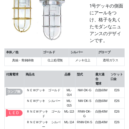
1号デッキの側面
にアールをつ
け、格子を丸く
たモダンなニュ
アンスのデザイ
ンです。
本体／他
ゴールド
シルバー
グローブ
真鍮・青銅鋳物
仕上処理無
メッキ仕上
透明ガラス
付属電球
商品名
品番
型式
最大適
ソケット
合
口金
電球
ＮＥＷデッキ ゴールド
ML-
NW-DK-G
白熱60W
E26
014
ＮＥＷデッキ シルバー
ML-
NW-DK-S
白熱60W
E26
015
ＲＮＥＷデッキ ゴール
ML-113
RNW-DK-
白熱40W
E26
ド
G
ＲＮＥＷデッキ シルバ
ML-114
RNW-DK-S
白熱40W
E26
ー