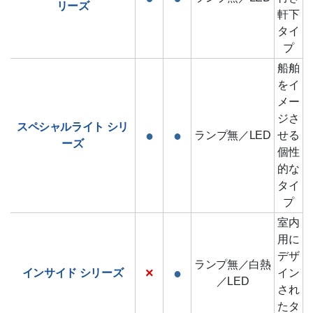
リーズ
軒下
タイ
プ
船舶
をイ
メー
ジさ
スペシャルライト
シリ
●
●
ランプ無／LED
せる
ーズ
個性
的な
タイ
プ
室内
用に
デザ
ランプ無／白熱
×
●
インサイド
シリーズ
イン
／LED
され
たタ