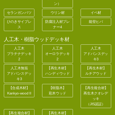
ン）
セランガンバツ
ウリン材
イペ材
ひのきサイプレ
防腐注入材プレ
能登ヒバ
ス
ナー4
人工木・樹脂ウッドデッキ材
人工木
人工木
人工木
プラチナデッキ
オーロラデッキ
アドバンスデッ
2
2
キ3
人工木無垢
【再生木材】
【再生木材】
アドバンスデッ
ハンディウッド
ルチアウッド
キ3
【合成木材】
【樹脂木】
【再生複合材】
Kankyo-wood II
彩木ウッド
再生木クオレデ
ッキ
（JIS認証）
【再生複合材】
【再生木材】