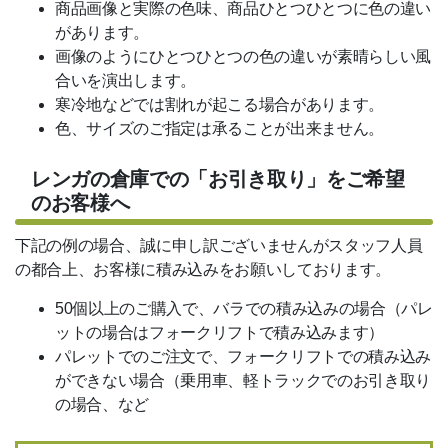
商品画像と実際の色味、商品ひとつひとつに色の違い
電子領収書
があります。
リーベプロについて
画像のようにひとつひとつの色の違いが素晴らしい風
合いを演出します。
スタッフ紹介
寒冷地などでは割れが起こる場合があります。
色、サイズのご指定は承ることが出来ません。
会社概要
レンガの倉庫での「お引き取り」をご希望
その他サービス
のお客様へ
デッキ施工店募集
下記の例の場合、誠に申し訳ございませんがスタッフ人員
の都合上、お客様に積み込みをお願いしております。
輸入代行サービス
50個以上のご購入で、バラでの積み込みの場合（パレ
ットの場合はフォークリフトで積み込みます）
パレットでのご注文で、フォークリフトでの積み込み
ができない場合（乗用車、軽トラックでのお引き取り
の場合、など