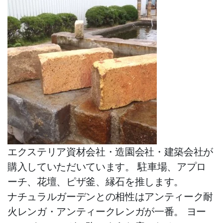
人工芝
防草・除草・防根シート
総合フェンス
杉 桧 丸太杭・測量木杭
アルミ支柱（定尺・即納）
枕木（コンクリート・堅木・防
腐）
石材
エクステリア資材会社・造園会社・建築会社が
ガーデンファニチャー
購入していただいています。 駐車場、アプロ
ウッドパネル
ーチ、花壇、ピザ釜、縁石を推します。
ナチュラルガーデンとの相性はアンティーク耐
物置
火レンガ・アンティークレンガが一番。 ヨー
レッドシダー製 外壁・内装材