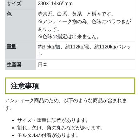
サイズ
230×114×65mm
材工一式
色
赤茶系、白系、黄系 と様々です。
2
m
単価比較表（簡単比較）
※アンティーク物の為、色味にバラつきが
あります。
短尺材活用方法
※色味の指定は出来ません。
重量
約3.5kg/個、約112kg/段、約1120kg/パレッ
ご利用ガイド
ト
Ｑ＆Ａ
生産国
日本
納期・配送
注意事項
倉庫引取サービス
アンティーク商品のため、以下のような商品が含まれま
品質基準
す。
オリコ後払い
サイズ・重量に誤差があります。
割れ、欠け、角の丸みなどがあります。
掛売
モルタルの付着があります。