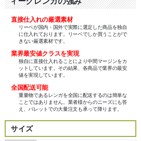
ィークレンガの強み
無料カタログ
直接仕入れの厳選素材
無料サンプル
リーベが国内・国外で実際に選定した商品を独自
に仕入れております。リーベでしか買うことがで
FAX見積用紙
きない厳選素材です。
施工写真募集
業界最安値クラスを実現
独自に直接仕入れることにより中間マージンをカ
バンドル販売
ットしています。その結果、各商品で業界の最安
値を実現しています。
施工知識・手順
全国配送可能
施工要領書
重量物であるレンガを全国に配送するのは簡単な
ことではありません。業者様からのニーズにも答
施工方法（動画）
え、パレットでの大量注文も承って降ります。
施工方法（写真）
サイズ
施工事例