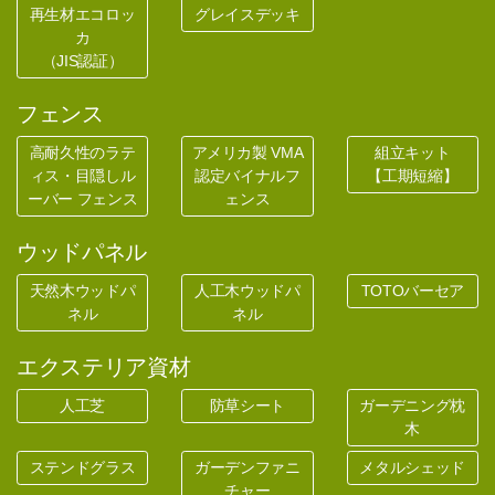
再生材エコロッ
グレイスデッキ
カ
（JIS認証）
フェンス
高耐久性のラテ
アメリカ製 VMA
組立キット
ィス・目隠しル
認定バイナルフ
【工期短縮】
ーバー フェンス
ェンス
ウッドパネル
天然木ウッドパ
人工木ウッドパ
TOTOバーセア
ネル
ネル
エクステリア資材
人工芝
防草シート
ガーデニング枕
木
ステンドグラス
ガーデンファニ
メタルシェッド
チャー