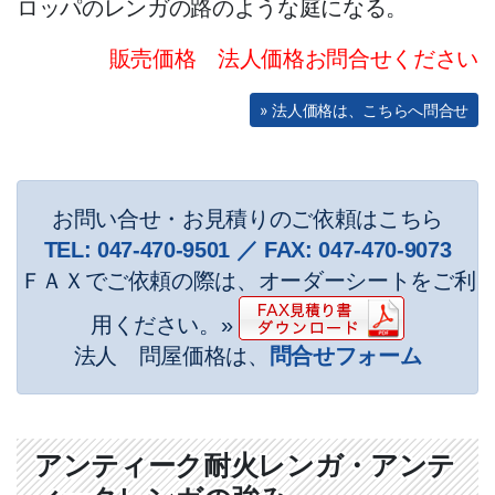
ロッパのレンガの路のような庭になる。
エクステリア資材
販売価格 法人価格お問合せください
ポリカーボネート
» 法人価格は、こちらへ問合せ
バークチップ
マリンランプ
遮音材 「わんぱく応援マット」
お問い合せ・お見積りのご依頼はこちら
ハンター シーリングファン
TEL:
047-470-9501
／ FAX:
047-470-9073
ＦＡＸでご依頼の際は、オーダーシートをご利
制震 補強金具「BOSHIN」
用ください。»
電動オーニング
法人 問屋価格は、
問合せフォーム
サービス一覧
アンティーク耐火レンガ・アンテ
新規会員登録