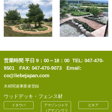
公
営業時間 平日 9：00～18：00 TEL: 047-470-
9501 FAX: 047-470-9073 Email:
co@liebejapan.com
木材関連事業者登録
ウッドデッキ・フェンス材
イタウバ
アマゾンジャラ
ピキア
（アマゾンウリ