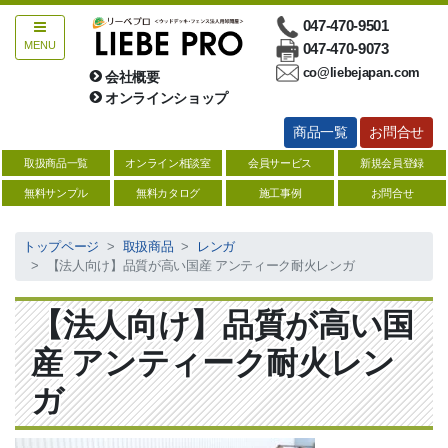
047-470-9501
MENU
047-470-9073
co@liebejapan.com
会社概要
お問合せ
オンラインショップ
商品一覧
お問合せ
総合ウッドデッキ
取扱商品一覧
オンライン相談室
会員サービス
新規会員登録
ハードウッド【サイズ一覧表】
無料サンプル
無料カタログ
施工事例
お問合せ
人工木【サイズ一覧表】
トップページ
取扱商品
レンガ
【法人向け】品質が高い国産 アンティーク耐火レンガ
防腐注入材【サイズ一覧】
ソフトウッド【サイズ一覧】
【法人向け】品質が高い国
デッキ関連商品
産 アンティーク耐火レン
縁台・デッキキット
ガ
塗料・防腐剤・メンテナンス用品