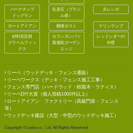
バークチップ
乱形石（ブラジ
古レンガ
ドッグラン
ル産）
ロートアイアン
郵便ポスト
マリンランプ
砂利安定材
セランガンバツ
レッドシダーの
グラベルフィッ
製連杭ガーデン
外壁
クス
エッジ
リーベ（ウッドデッキ・フェンス通販）
リーベワークス（デッキ・フェンス施工工事）
フェンス専門店（ハードウッド・樹脂木・ラティス）
リーベDIY大賞（個人投稿1000件以上）
ロートアイアン ファクトリー（高級門扉・フェンス
等）
ウッドデッキ建設（大型・中型のウッドデッキ施工）
Copyright © Liebe co., Ltd. All Rights Reserved.