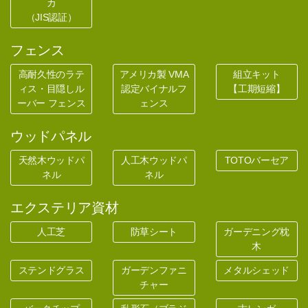
カ
（JIS認証）
フェンス
高耐久性のラテ
アメリカ製 VMA
組立キット
ィス・目隠しル
認定バイナルフ
【工期短縮】
ーバー フェンス
ェンス
ウッドパネル
天然木ウッドパ
人工木ウッドパ
TOTOバーセア
ネル
ネル
エクステリア資材
人工芝
防草シート
ガーデニング枕
木
ステンドグラス
ガーデンファニ
メタルシェッド
チャー