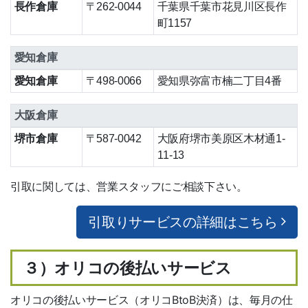
長作倉庫
〒262-0044
千葉県千葉市花見川区長作
材工一式
町1157
2
m
単価比較表（簡単比較）
愛知倉庫
短尺材活用方法
愛知倉庫
〒498-0066
愛知県弥富市楠二丁目4番
ご利用ガイド
大阪倉庫
Ｑ＆Ａ
堺市倉庫
〒587-0042
大阪府堺市美原区木材通1-
11-13
納期・配送
引取に関しては、営業スタッフにご相談下さい。
倉庫引取サービス
引取りサービスの詳細はこちら
品質基準
オリコ後払い
３）オリコの後払いサービス
掛売
オリコの後払いサービス（オリコBtoB決済）は、毎月の仕