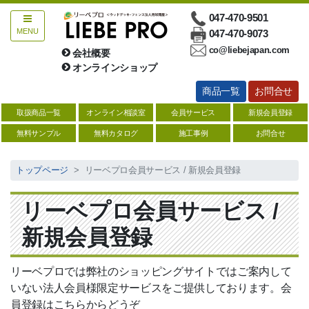
047-470-9501
MENU
047-470-9073
co@liebejapan.com
会社概要
お問合せ
オンラインショップ
商品一覧
お問合せ
総合ウッドデッキ
取扱商品一覧
オンライン相談室
会員サービス
新規会員登録
ハードウッド【サイズ一覧表】
無料サンプル
無料カタログ
施工事例
お問合せ
人工木【サイズ一覧表】
トップページ
リーベプロ会員サービス / 新規会員登録
防腐注入材【サイズ一覧】
リーベプロ会員サービス /
ソフトウッド【サイズ一覧】
新規会員登録
デッキ関連商品
縁台・デッキキット
リーベプロでは弊社のショッピングサイトではご案内して
いない法人会員様限定サービスをご提供しております。会
塗料・防腐剤・メンテナンス用品
員登録はこちらからどうぞ