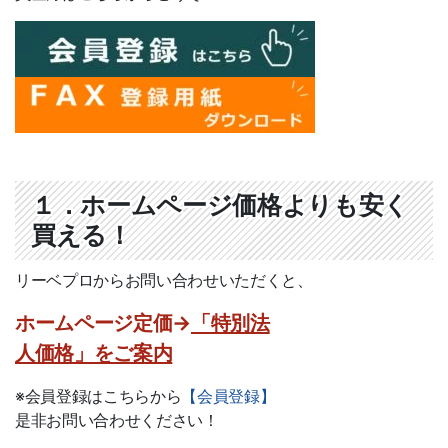
人工芝
防草・除草・防根シート
総合フェンス
杉 桧 丸太杭・測量木杭
アルミ支柱（定尺・即納）
１．ホームページ価格よりも安く
枕木（コンクリート・堅木・防
買える！
腐）
リーベプロからお問い合わせいただくと、
石材
ホームページ定価→
「特別法
ガーデンファニチャー
人価格」をご案内
ウッドパネル
※会員登録はこちらから
【会員登録】
物置
是非お問い合わせください！
レッドシダー製 外壁・内装材