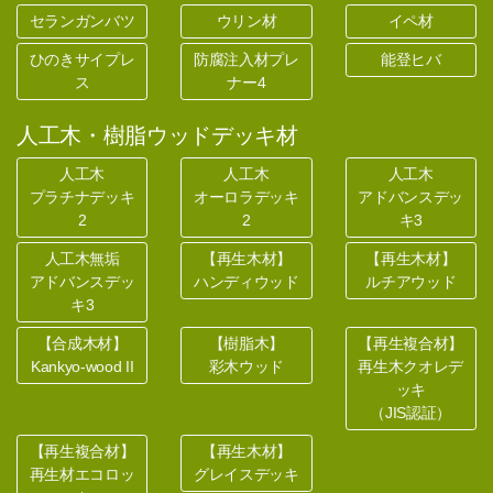
セランガンバツ
ウリン材
イペ材
ひのきサイプレ
防腐注入材プレ
能登ヒバ
ス
ナー4
人工木・樹脂ウッドデッキ材
人工木
人工木
人工木
プラチナデッキ
オーロラデッキ
アドバンスデッ
2
2
キ3
人工木無垢
【再生木材】
【再生木材】
アドバンスデッ
ハンディウッド
ルチアウッド
キ3
【合成木材】
【樹脂木】
【再生複合材】
Kankyo-wood II
彩木ウッド
再生木クオレデ
ッキ
（JIS認証）
【再生複合材】
【再生木材】
再生材エコロッ
グレイスデッキ