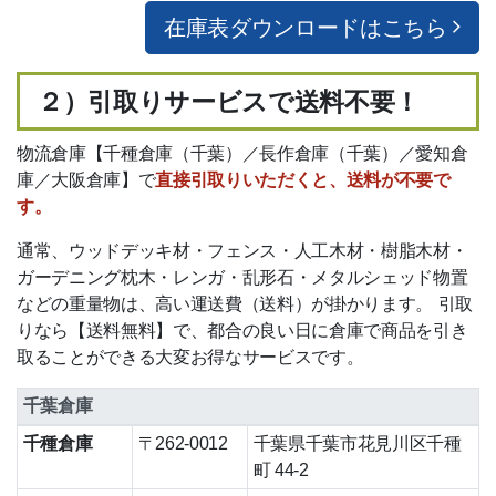
在庫表ダウンロードはこちら
無料カタログ
無料サンプル
２）引取りサービスで送料不要！
FAX見積用紙
物流倉庫【千種倉庫（千葉）／長作倉庫（千葉）／愛知倉
施工写真募集
庫／大阪倉庫】で
直接引取りいただくと、送料が不要で
す。
バンドル販売
通常、ウッドデッキ材・フェンス・人工木材・樹脂木材・
ガーデニング枕木・レンガ・乱形石・メタルシェッド物置
施工知識・手順
などの重量物は、高い運送費（送料）が掛かります。 引取
施工要領書
りなら【送料無料】で、都合の良い日に倉庫で商品を引き
取ることができる大変お得なサービスです。
施工方法（動画）
千葉倉庫
施工方法（写真）
千種倉庫
〒262-0012
千葉県千葉市花見川区千種
施工事例
町 44-2