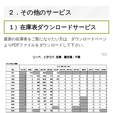
エクステリア資材
２．その他のサービス
ポリカーボネート
１）在庫表ダウンロードサービス
バークチップ
マリンランプ
最新の在庫表をご覧になりたい方は、ダウンロードページ
よりPDFファイルをダウンロードして下さい。
遮音材 「わんぱく応援マット」
ハンター シーリングファン
制震 補強金具「BOSHIN」
電動オーニング
サービス一覧
新規会員登録