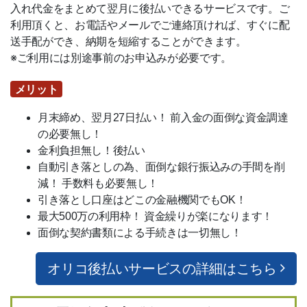
電子領収書
入れ代金をまとめて翌月に後払いできるサービスです。ご
利用頂くと、お電話やメールでご連絡頂ければ、すぐに配
リーベプロについて
送手配ができ、納期を短縮することができます。
※ご利用には別途事前のお申込みが必要です。
スタッフ紹介
メリット
会社概要
月末締め、翌月27日払い！ 前入金の面倒な資金調達
その他サービス
の必要無し！
金利負担無し！後払い
デッキ施工店募集
自動引き落としの為、面倒な銀行振込みの手間を削
減！ 手数料も必要無し！
輸入代行サービス
引き落とし口座はどこの金融機関でもOK！
最大500万の利用枠！ 資金繰りが楽になります！
面倒な契約書類による手続きは一切無し！
オリコ後払いサービスの詳細はこちら