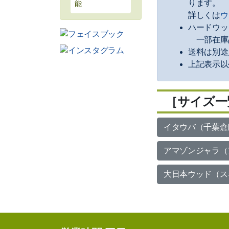
ります。
能
詳しくは
ウ
ハードウッ
一部在庫
送料は別途
上記表示以
［サイズ一
イタウバ（千葉倉
アマゾンジャラ（
大日本ウッド（ス