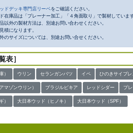
ッドデッキ専門店リーベ
をご確認ください。
ド在庫品は「プレーナー加工」「４角面取り」で製材していま
品以外の製材方法は、別途お問い合わせください。
見積になります。
外のサイズについては、別途お問い合せください。
覧表］
庫）
ウリン
セランガンバツ
イペ
ひのきサイプレ
アマゾンウリン）
ブラジルピキア
レッドシダー
プレ
ギ）
大日本ウッド（ヒノキ）
大日本ウッド（SPF）