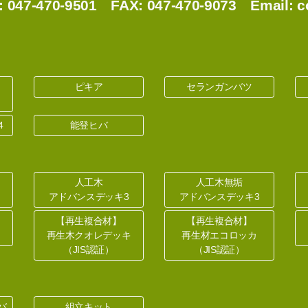
7-470-9501 FAX: 047-470-9073 Email:
c
ピキア
セランガンバツ
）
4
能登ヒバ
人工木
人工木無垢
アドバンスデッキ3
アドバンスデッキ3
【再生複合材】
【再生複合材】
再生木クオレデッキ
再生材エコロッカ
（JIS認証）
（JIS認証）
バ
組立キット