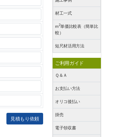
材工一式
2
m
単価比較表（簡単比
較）
短尺材活用方法
ご利用ガイド
Ｑ＆Ａ
お支払い方法
オリコ後払い
掛売
見積もり依頼
電子領収書