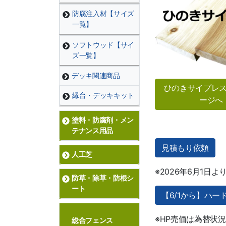
防腐注入材【サイズ
一覧】
ソフトウッド【サイ
ズ一覧】
デッキ関連商品
ひのきサイプレ
縁台・デッキキット
ージへ
塗料・防腐剤・メン
テナンス用品
見積もり依頼
人工芝
※2026年6月1
防草・除草・防根シ
ート
【6/1から】ハ
※HP売価は為替状
総合フェンス