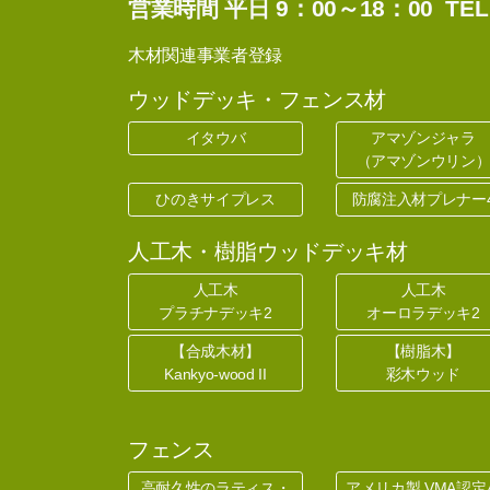
営業時間 平日 9：00～18：00 TEL: 04
木材関連事業者登録
ウッドデッキ・フェンス材
イタウバ
アマゾンジャラ
（アマゾンウリン
ひのきサイプレス
防腐注入材プレナー
人工木・樹脂ウッドデッキ材
人工木
人工木
プラチナデッキ2
オーロラデッキ2
【合成木材】
【樹脂木】
Kankyo-wood II
彩木ウッド
フェンス
高耐久性のラティス・
アメリカ製 VMA認定