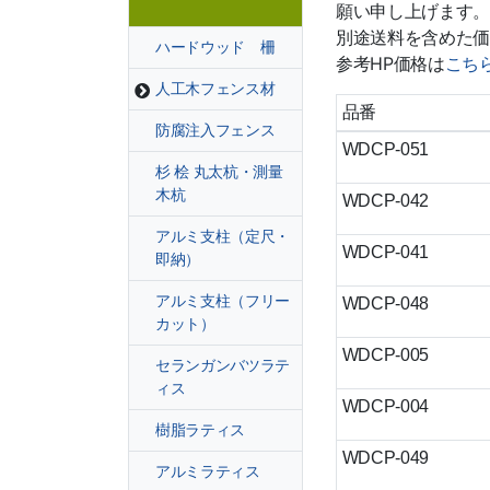
願い申し上げます。
別途送料を含めた価
ハードウッド 柵
参考HP価格は
こち
人工木フェンス材
品番
防腐注入フェンス
WDCP-051
杉 桧 丸太杭・測量
木杭
WDCP-042
アルミ支柱（定尺・
WDCP-041
即納）
アルミ支柱（フリー
WDCP-048
カット）
WDCP-005
セランガンバツラテ
ィス
WDCP-004
樹脂ラティス
WDCP-049
アルミラティス