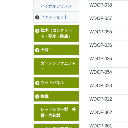
WDCP-038
バイナルフェンス
フェンスキット
WDCP-037
枕木（コンクリー
WDCP-055
ト・堅木・防腐）
WDCP-036
石材
WDCP-035
ガーデンファニチャ
ー
WDCP-054
ウッドパネル
WDCP-023
物置
WDCP-022
レッドシダー製 外
WDCP-362
壁・内装材
WDCP-361