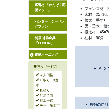
遮音材 「わんぱく応
フェンス材 20
援マット」
床材 25×105
根太・手すり・
ハンター シーリン
梁・垂木・根太
グファン
根太材 45×7
柱材 90角
制震 補強金具
「BOSHIN」
電動オーニング
主なサービス
ＦＡＸ
法人価格
引取り（3倉
庫）
見積り
配送全国
材工一式
複数の自社
デッキ施工可